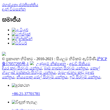
රහස්යතා ප්රතිපත්තිය
දැන් විමසන්න
සමාජීය
© ප්‍රකාශන හිමිකම - 2010-2021 : සියලුම හිමිකම් ඇවිරිණි.
沪ICP
备17057295号-1
උණුසුම් නිෂ්පාදන
-
අඩවි සිතියම
දියර කුඩු පිරවුම් යන්ත්‍රය
,
බාම් භාජන පිරවුම් යන්ත්‍රය
,
තොල්
ග්ලොස් මස්කාරා පිරවුම් යන්ත්‍රය
,
රූපලාවන්‍ය කුඩු මුද්‍රණ
යන්ත්‍රය
,
නියපොතු ජෙල් පිරවුම් යන්ත්‍රය
,
ඉටි පිරවුම් යන්ත්‍රය
,
+86-21-37701781