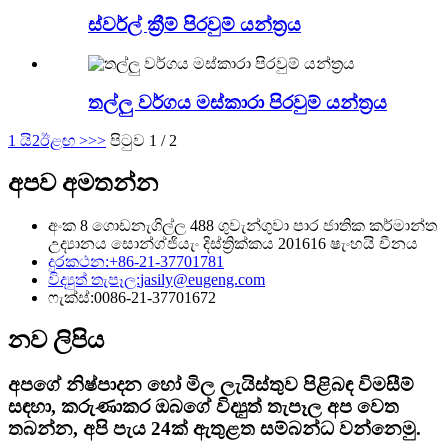
ස්වර්ල් ක්‍රීම් පිරවුම් යන්ත්‍රය
තල්ලු වර්ගය මස්කාරා පිරවුම් යන්ත්‍රය
1 යි
2
ඊළඟ >
>>
පිටුව 1 / 2
අපව අමතන්න
අංක 8 ගොඩනැගිල්ල 488 ගුවැන්ගුවා පාර ජාතික කර්මාන්ත
උද්‍යානය සොන්ග්ජියැං දිස්ත්‍රික්කය 201616 ෂැංහයි චීනය
දුරකථන:
+86-21-37701781
විද්‍යුත් තැපෑල:
jasily@eugeng.com
ෆැක්ස්:
0086-21-37701672
නව ලිපිය
අපගේ නිෂ්පාදන හෝ මිල ලැයිස්තුව පිළිබඳ විමසීම්
සඳහා, කරුණාකර ඔබගේ විද්‍යුත් තැපෑල අප වෙත
තබන්න, අපි පැය 24ක් ඇතුළත සම්බන්ධ වන්නෙමු.