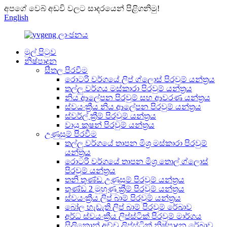
අපගේ වෙබ් අඩවි වලට සාදරයෙන් පිළිගනිමු!
English
මුල් පිටුව
නිෂ්පාදන
සීතල පිරවීම
රොටරි වර්ගයේ ලිප් ග්ලොස් පිරවුම් යන්ත්‍රය
තල්ලු වර්ගය මස්කාරා පිරවුම් යන්ත්‍රය
නිය ආලේපන පිරවුම් සහ ආවරණ යන්ත්‍රය
ස්වයංක්‍රීය නිය ආලේපන පිරවුම් යන්ත්‍රය
ස්වර්ල් ක්‍රීම් පිරවුම් යන්ත්‍රය
වායු කුෂන් පිරවුම් යන්ත්‍රය
උණුසුම් පිරවීම
තල්ලු වර්ගයේ තාපන මිශ්‍ර මස්කාරා පිරවුම්
යන්ත්‍රය
රොටරි වර්ගයේ තාපන මිශ්‍ර තොල් ග්ලොස්
පිරවුම් යන්ත්‍රය
තනි තුණ්ඩ උණුසුම් පිරවුම් යන්ත්‍රය
තුණ්ඩ 2 මුහුණු ක්‍රීම් පිරවුම් යන්ත්‍රය
ස්වයංක්‍රීය ලිප් බාම් පිරවුම් යන්ත්‍රය
බෝල හැඩැති ලිප් බාම් පිරවුම් රේඛාව
අර්ධ ස්වයංක්‍රීය ලිප්ස්ටික් පිරවුම් මාර්ගය
සිලිකොන් අච්චු ලිප්ස්ටික් නිෂ්පාදන රේඛාව