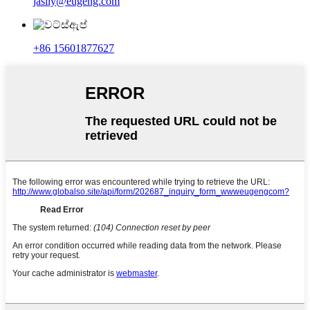
jasily@eugeng.com
+86 15601877627