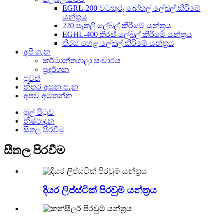
EGRL-200 වටකුරු බෝතල් ලේබල් කිරීමේ
යන්ත්‍රය
220 පැතලි ලේබල් කිරීමේ යන්ත්‍රය
EGHL-400 තිරස් ලේබල් කිරීමේ යන්ත්‍රය
තිරස් පහළ ලේබල් කිරීමේ යන්ත්‍රය
අපි ගැන
කර්මාන්තශාලා සංචාරය
ප්‍රදර්ශන
පුවත්
නිතර අසන පැන
අපව අමතන්න
මුල් පිටුව
නිෂ්පාදන
සීතල පිරවීම
සීතල පිරවීම
දියර ලිප්ස්ටික් පිරවුම් යන්ත්‍රය