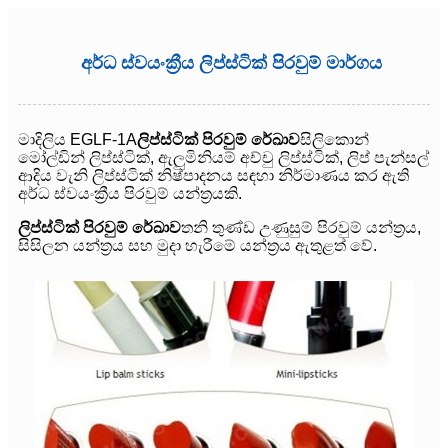
අර්ධ ස්වයංක්‍රීය ලිප්ස්ටික් පිරවුම් මාර්ගය
මාදිලිය EGLF-1A
ලිප්ස්ටික් පිරවුම් රේඛාව
සිලිකොන්
මෝල්ඩින් ලිප්ස්ටික්, ඇලුමිනියම් අච්චු ලිප්ස්ටික්, ලිප් පැන්සල්
ආදිය වැනි ලිප්ස්ටික් නිෂ්පාදනය සඳහා නිර්මාණය කර ඇති
අර්ධ ස්වයංක්‍රීය පිරවුම් යන්ත්‍රයකි.
ලිප්ස්ටික් පිරවුම් රේඛාව
තනි තුණ්ඩ උණුසුම් පිරවුම් යන්ත්‍රය,
සිසිලන යන්ත්‍රය සහ මුදා හැරීමේ යන්ත්‍රය ඇතුළත් වේ.