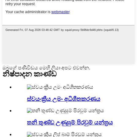
ඔබගේ පණිවිඩය මෙහි ලියා අපට එවන්න.
නිෂ්පාදන කාණ්ඩ
ස්වයංක්‍රීය උමං අධිශීතකරණය
තනි තුණ්ඩ උණුසුම් පිරවුම් යන්ත්‍රය