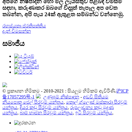
අපගේ නිෂ්පාදන හෝ මිල ලැයිස්තුව පිළිබඳ විමසීම්
සඳහා, කරුණාකර ඔබගේ විද්‍යුත් තැපෑල අප වෙත
තබන්න, අපි පැය 24ක් ඇතුළත සම්බන්ධ වන්නෙමු.
රහස්යතා ප්රතිපත්තිය
දැන් විමසන්න
සමාජීය
© ප්‍රකාශන හිමිකම - 2010-2021 : සියලුම හිමිකම් ඇවිරිණි.
沪ICP
备17057295号-1
උණුසුම් නිෂ්පාදන
-
අඩවි සිතියම
නියපොතු ජෙල් පිරවුම් යන්ත්‍රය
,
තොල් ග්ලොස් මස්කාරා පිරවුම්
යන්ත්‍රය
,
දියර කුඩු පිරවුම් යන්ත්‍රය
,
රූපලාවන්‍ය කුඩු මුද්‍රණ
යන්ත්‍රය
,
බාම් භාජන පිරවුම් යන්ත්‍රය
,
ඉටි පිරවුම් යන්ත්‍රය
,