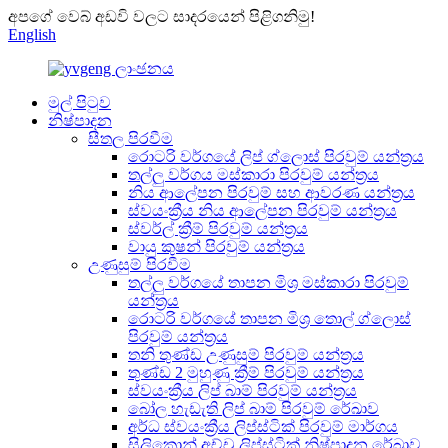
අපගේ වෙබ් අඩවි වලට සාදරයෙන් පිළිගනිමු!
English
මුල් පිටුව
නිෂ්පාදන
සීතල පිරවීම
රොටරි වර්ගයේ ලිප් ග්ලොස් පිරවුම් යන්ත්‍රය
තල්ලු වර්ගය මස්කාරා පිරවුම් යන්ත්‍රය
නිය ආලේපන පිරවුම් සහ ආවරණ යන්ත්‍රය
ස්වයංක්‍රීය නිය ආලේපන පිරවුම් යන්ත්‍රය
ස්වර්ල් ක්‍රීම් පිරවුම් යන්ත්‍රය
වායු කුෂන් පිරවුම් යන්ත්‍රය
උණුසුම් පිරවීම
තල්ලු වර්ගයේ තාපන මිශ්‍ර මස්කාරා පිරවුම්
යන්ත්‍රය
රොටරි වර්ගයේ තාපන මිශ්‍ර තොල් ග්ලොස්
පිරවුම් යන්ත්‍රය
තනි තුණ්ඩ උණුසුම් පිරවුම් යන්ත්‍රය
තුණ්ඩ 2 මුහුණු ක්‍රීම් පිරවුම් යන්ත්‍රය
ස්වයංක්‍රීය ලිප් බාම් පිරවුම් යන්ත්‍රය
බෝල හැඩැති ලිප් බාම් පිරවුම් රේඛාව
අර්ධ ස්වයංක්‍රීය ලිප්ස්ටික් පිරවුම් මාර්ගය
සිලිකොන් අච්චු ලිප්ස්ටික් නිෂ්පාදන රේඛාව