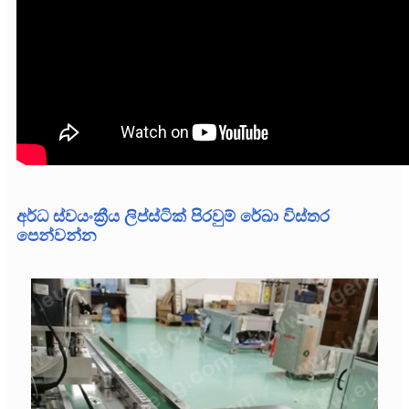
අර්ධ ස්වයංක්‍රීය ලිප්ස්ටික් පිරවුම් රේඛා විස්තර
පෙන්වන්න