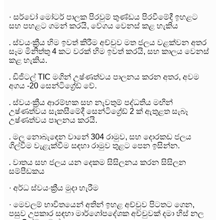
· සර්වෝ මෝටර් පාලක පිරවුම් තුණ්ඩය පිරවීමේදී ඉහළට
සහ පහළට ගමන් කරයි, වේගය වෙනස් කළ හැකිය
. ස්වයංක්‍රීය හිම ඉවත් කිරීම අච්චුව මත ජලය වළක්වන අතර
සෑම මිනිත්තු 4 කට වරක් හිම ඉවත් කරයි, සහ කාලය වෙනස්
කළ හැකිය.
. ඩිජිටල් TIC මගින් උෂ්ණත්වය පාලනය කරන අතර, අවම
අගය -20 සෙන්ටිග්‍රේඩ් වේ.
. ස්වයංක්‍රීය ආරම්භක සහ නැවතුම් පද්ධතිය මඟින්
උෂ්ණත්වය සැකසීමේදී සෙන්ටිග්‍රේඩ් 2 ක් ඇතුළත සැබෑ
උෂ්ණත්වය පාලනය කරයි.
. මල නොබැඳෙන වානේ 304 රාමුව, සහ දොරකඩ ජලය
ගිල්වීම වැළැක්වීම සඳහා රාමුව තුළට පෙන ඉසින්න.
. වාතය සහ ජලය යන දෙකම සිසිලනය කරන සිසිලන
සම්පීඩකය
· අර්ධ ස්වයංක්‍රීය මුදා හැරීම
· මෙවලම් භාවිතයෙන් අතින් ඉහළ අච්චුව පිටතට ගෙන,
පසුව උපකාර සඳහා මාර්ගෝපදේශක අච්චුවක් දමා හිස් නල