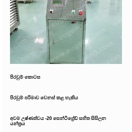
පිරවුම් කොටස
පිරවුම් පරිමාව වෙනස් කළ හැකිය
අවම උෂ්ණත්වය -20 සෙන්ටිග්‍රේඩ් සහිත සිසිලන
යන්ත්‍රය