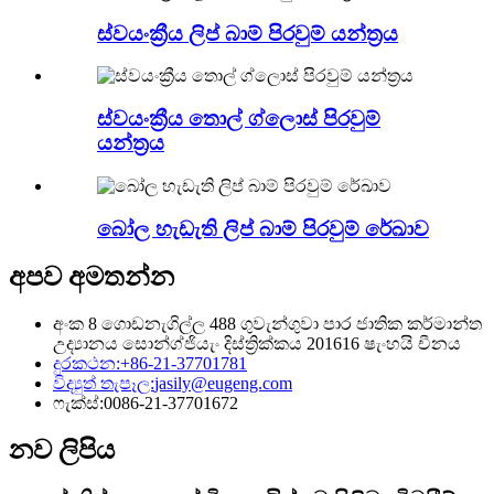
ස්වයංක්‍රීය ලිප් බාම් පිරවුම් යන්ත්‍රය
ස්වයංක්‍රීය තොල් ග්ලොස් පිරවුම්
යන්ත්‍රය
බෝල හැඩැති ලිප් බාම් පිරවුම් රේඛාව
අපව අමතන්න
අංක 8 ගොඩනැගිල්ල 488 ගුවැන්ගුවා පාර ජාතික කර්මාන්ත
උද්‍යානය සොන්ග්ජියැං දිස්ත්‍රික්කය 201616 ෂැංහයි චීනය
දුරකථන:
+86-21-37701781
විද්‍යුත් තැපෑල:
jasily@eugeng.com
ෆැක්ස්:
0086-21-37701672
නව ලිපිය