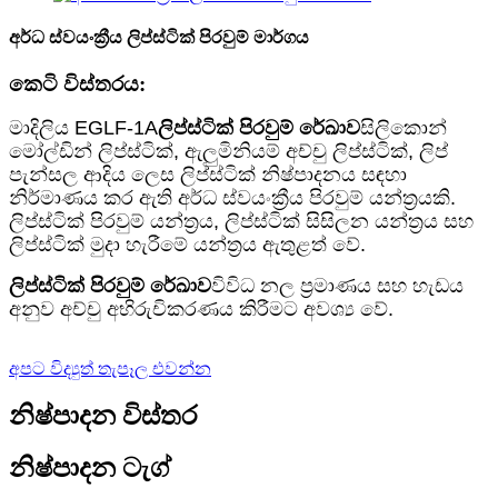
අර්ධ ස්වයංක්‍රීය ලිප්ස්ටික් පිරවුම් මාර්ගය
කෙටි විස්තරය:
මාදිලිය EGLF-1A
ලිප්ස්ටික් පිරවුම් රේඛාව
සිලිකොන්
මෝල්ඩින් ලිප්ස්ටික්, ඇලුමිනියම් අච්චු ලිප්ස්ටික්, ලිප්
පැන්සල ආදිය ලෙස ලිප්ස්ටික් නිෂ්පාදනය සඳහා
නිර්මාණය කර ඇති අර්ධ ස්වයංක්‍රීය පිරවුම් යන්ත්‍රයකි.
ලිප්ස්ටික් පිරවුම් යන්ත්‍රය, ලිප්ස්ටික් සිසිලන යන්ත්‍රය සහ
ලිප්ස්ටික් මුදා හැරීමේ යන්ත්‍රය ඇතුළත් වේ.
ලිප්ස්ටික් පිරවුම් රේඛාව
විවිධ නල ප්‍රමාණය සහ හැඩය
අනුව අච්චු අභිරුචිකරණය කිරීමට අවශ්‍ය වේ.
අපට විද්‍යුත් තැපෑල එවන්න
නිෂ්පාදන විස්තර
නිෂ්පාදන ටැග්