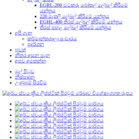
EGRL-200 වටකුරු බෝතල් ලේබල් කිරීමේ
යන්ත්‍රය
220 පැතලි ලේබල් කිරීමේ යන්ත්‍රය
EGHL-400 තිරස් ලේබල් කිරීමේ යන්ත්‍රය
තිරස් පහළ ලේබල් කිරීමේ යන්ත්‍රය
අපි ගැන
කර්මාන්තශාලා සංචාරය
ප්‍රදර්ශන
පුවත්
නිතර අසන පැන
අපව අමතන්න
මුල් පිටුව
නිෂ්පාදන
උණුසුම් පිරවීම