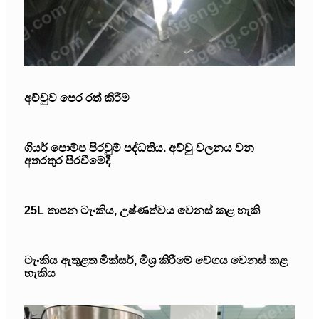
අච්චුව පෙර රත් කිරීම
ගියර් පොම්ප පිරවුම් පද්ධතිය. අච්චු චලනය වන
අතරතුර පිරවීමේදී
25L තාපන ටැංකිය, උෂ්ණත්වය වෙනස් කළ හැකි
ටැංකිය ඇතුළත මික්සර්, මිශ්‍ර කිරීමේ වේගය වෙනස් කළ
හැකිය