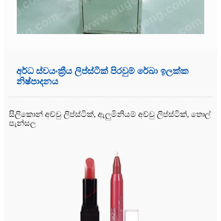
අර්ධ ස්වයංක්‍රීය ලිප්ස්ටික් පිරවුම් රේඛා ඉලක්ක
නිෂ්පාදනය
සිලිකොන් අච්චු ලිප්ස්ටික්, ඇලුමිනියම් අච්චු ලිප්ස්ටික්, තොල්
පැන්සල