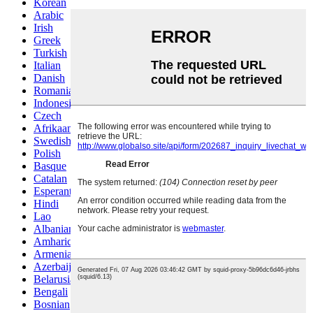
Korean
Arabic
Irish
Greek
Turkish
Italian
Danish
Romanian
Indonesian
Czech
Afrikaans
Swedish
Polish
Basque
Catalan
Esperanto
Hindi
Lao
Albanian
Amharic
Armenian
Azerbaijani
Belarusian
Bengali
Bosnian