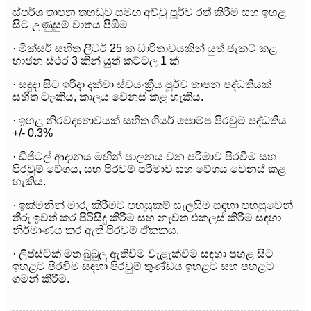
ස්පර්ශ තාපන තහඩුව සමඟ අච්චු පූර්ව රත් කිරීම සහ ඉහළ
සිට උණුසුම් වාතය පිඹීම
· මික්සර් සහිත ලීටර් 25 ක ධාරිතාවයකින් යුත් ජැකට් කළ
භාජන ස්ථර 3 කින් යුත් කට්ටල 1 ක්
· සඳුදා සිට ඉරිදා දක්වා ස්වයංක්‍රීය පූර්ව තාපන පද්ධතියක්
සහිත ටැංකිය, කාලය වෙනස් කළ හැකිය.
· ඉහළ නිරවද්‍යතාවයක් සහිත ගියර් පොම්ප පිරවුම් පද්ධතිය
+/- 0.3%
· ඩිජිටල් ආදානය මඟින් පාලනය වන පරිමාව පිරවීම සහ
පිරවුම් වේගය, සහ පිරවුම් පරිමාව සහ වේගය වෙනස් කළ
හැකිය.
· ඉක්මනින් මාරු කිරීමට පහසුකම් සැලසීම සඳහා පහසුවෙන්
තීරු ඉවත් කර පිරිසිදු කිරීම සහ නැවත එකලස් කිරීම සඳහා
නිර්මාණය කර ඇති පිරවුම් ඒකකය.
· ලිප්ස්ටික් මත බුබුලු ඇතිවීම වැළැක්වීම සඳහා පහළ සිට
ඉහළට පිරවීම සඳහා පිරවුම් තුණ්ඩය ඉහළට සහ පහළට
ගමන් කිරීම.