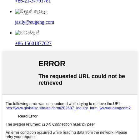
+86-21-37701781
jasily@eugeng.com
+86 15601877627