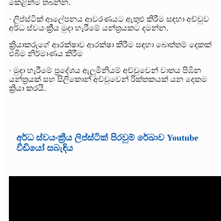
කෙළින්ම තබන්න.
· ලිප්ස්ටික් ආලේපනය ආවරණයට ඇතුළු කිරීම සඳහා අච්චුව
අර්ධ ස්වයංක්‍රීය මුදා හැරීමේ යන්ත්‍රයකට දමන්න.
ක්‍රියාකරුගේ ආරක්ෂාව ආරක්ෂා කිරීම සඳහා බොත්තම් දෙකක්
එබීම නිර්මාණය කිරීම
· මුදා හැරීමේ ප්‍රදේශය ඇලුමිනියම් අච්චුවෙන් වාතය පිඹින
යන්ත්‍රයක් සහ සිලිකොන් අච්චුවෙන් රික්තකයක් යන දෙකම
ක්‍රියා කරයි.
අර්ධ ස්වයංක්‍රීය ලිප්ස්ටික් පිරවුම් රේඛාව Youtube
වීඩියෝ සබැඳිය