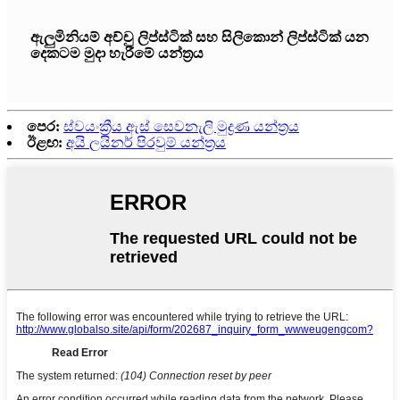
ඇලුමිනියම් අච්චු ලිප්ස්ටික් සහ සිලිකොන් ලිප්ස්ටික් යන
දෙකටම මුදා හැරීමේ යන්ත්‍රය
පෙර:
ස්වයංක්‍රීය ඇස් සෙවනැලි මුද්‍රණ යන්ත්‍රය
ඊළඟ:
අයි ලයිනර් පිරවුම් යන්ත්‍රය