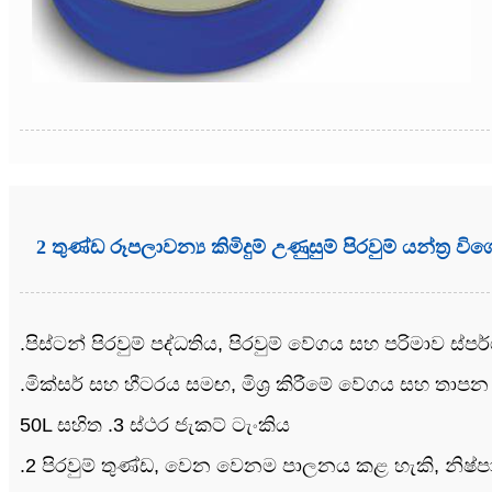
2 තුණ්ඩ රූපලාවන්‍ය කිමිදුම් උණුසුම් පිරවුම් යන්ත්‍ර වි
.පිස්ටන් පිරවුම් පද්ධතිය, පිරවුම් වේගය සහ පරිමාව ස්
.මික්සර් සහ හීටරය සමඟ, මිශ්‍ර කිරීමේ වේගය සහ තා
50L සහිත .3 ස්ථර ජැකට් ටැංකිය
.2 පිරවුම් තුණ්ඩ, වෙන වෙනම පාලනය කළ හැකි, නිෂ්පාද