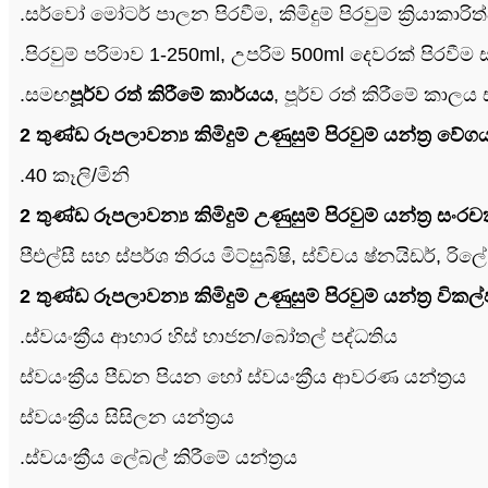
.සර්වෝ මෝටර් පාලන පිරවීම, කිමිදුම් පිරවුම් ක්‍රිය
.පිරවුම් පරිමාව 1-250ml, උපරිම 500ml දෙවරක් පිරවීම
.සමඟ
පූර්ව රත් කිරීමේ කාර්යය
, පූර්ව රත් කිරීමේ කාල
2 තුණ්ඩ රූපලාවන්‍ය කිමිදුම් උණුසුම් පිරවුම් යන්ත්‍ර වේග
.40 කෑලි/මිනි
2 තුණ්ඩ රූපලාවන්‍ය කිමිදුම් උණුසුම් පිරවුම් යන්ත්‍ර 
පීඑල්සී සහ ස්පර්ශ තිරය මිට්සුබිෂි, ස්විචය ෂ්නයිඩ
2 තුණ්ඩ රූපලාවන්‍ය කිමිදුම් උණුසුම් පිරවුම් යන්ත්‍ර වි
.ස්වයංක්‍රීය ආහාර හිස් භාජන/බෝතල් පද්ධතිය
ස්වයංක්‍රීය පීඩන පියන හෝ ස්වයංක්‍රීය ආවරණ යන්ත්‍රය
ස්වයංක්‍රීය සිසිලන යන්ත්‍රය
.ස්වයංක්‍රීය ලේබල් කිරීමේ යන්ත්‍රය