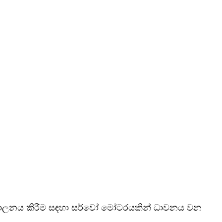
 පාලනය කිරීම සඳහා සර්වෝ මෝටරයකින් ධාවනය වන