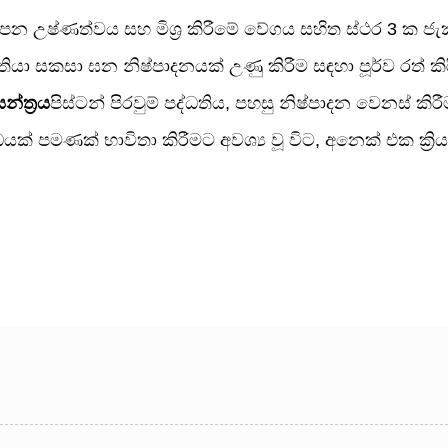
පන උෂ්ණත්වය සහ මිශ්‍ර කිරීමේ වේගය සහිත ස්ථර 3 ක ජැ
ා සකසා ඝන නිෂ්පාදනයක් උණු කිරීම සඳහා පූර්ව රත් කිරී
න්ත්‍රය
පිස්ටන් පිරවුම් පද්ධතිය, පහසු නිෂ්පාදන වෙනස් කිරීම
පමණක් භාවිතා කිරීමට අවශ්‍ය වූ විට, අනෙක් එක ක්‍රිය