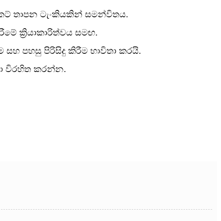
කට් තාපන ටැංකියකින් සමන්විතය.
මේ ක්‍රියාකාරිත්වය සමඟ.
 සහ පහසු පිරිසිදු කිරීම භාවිතා කරයි.
ා විරහිත කරන්න.