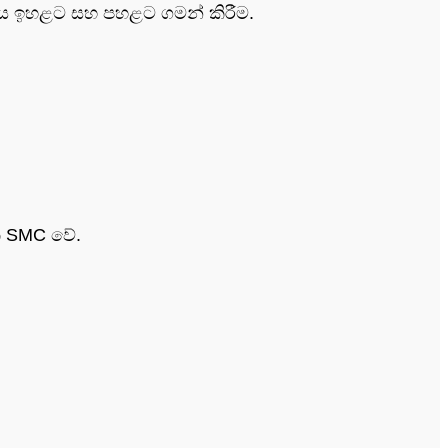
ුණ්ඩය ඉහළට සහ පහළට ගමන් කිරීම.
චක SMC වේ.