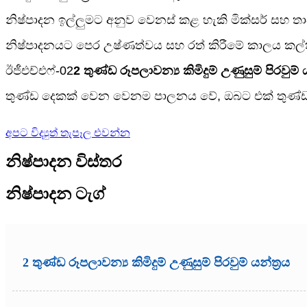
නිෂ්පාදන ඉල්ලුමට අනුව වෙනස් කළ හැකි මික්සර් සහ තා
නිෂ්පාදනයට පෙර උෂ්ණත්වය සහ රත් කිරීමේ කාලය කල්තිය
ඊජීඑච්එෆ්-02
2 තුණ්ඩ රූපලාවන්‍ය කිමිදුම් උණුසුම් පිරවුම් ය
තුණ්ඩ දෙකක් වෙන වෙනම පාලනය වේ, ඔබට එක් තුණ්ඩයක් 
අපට විද්‍යුත් තැපෑල එවන්න
නිෂ්පාදන විස්තර
නිෂ්පාදන ටැග්
2 තුණ්ඩ රූපලාවන්‍ය කිමිදුම් උණුසුම් පිරවුම් යන්ත්‍රය