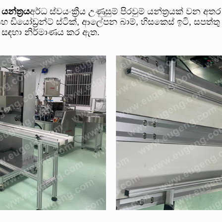
යන්ත්‍රය
අර්ධ ස්වයංක්‍රීය උණුසුම් පිරවුම් යන්ත්‍රයක් වන අතර 
 ඩියෝඩ්‍රන්ට් ස්ටික්, ආලේපන බාම්, හිසකෙස් ඉටි, සපත්තු ප
දනය සඳහා නිර්මාණය කර ඇත.