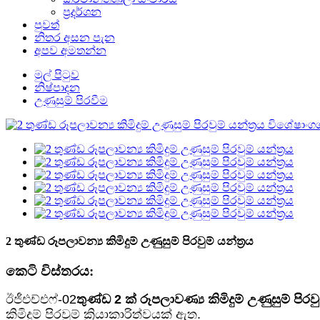
ප්‍රදර්ශන
පුවත්
නිතර අසන පැන
අපව අමතන්න
මුල් පිටුව
නිෂ්පාදන
උණුසුම් පිරවීම
2 තුණ්ඩ රූපලාවන්‍ය කිමිදුම් උණුසුම් පිරවුම් යන්ත්‍රය
කෙටි විස්තරය:
ඊජීඑච්එෆ්-02
තුණ්ඩ 2 ක්
රූපලාවණ්‍ය කිමිදුම් උණුසුම් පිරවුම
කිමිදුම් පිරවුම් ක්‍රියාකාරිත්වයක් ඇත.