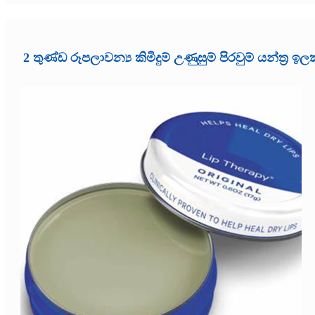
2 තුණ්ඩ රූපලාවන්‍ය කිමිදුම් උණුසුම් පිරවුම් යන්ත්‍ර ඉ