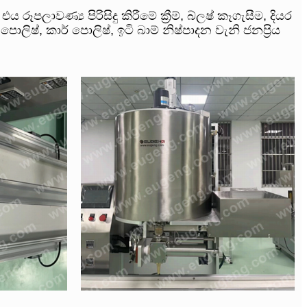
එය රූපලාවණ්‍ය පිරිසිදු කිරීමේ ක්‍රීම්, බ්ලෂ් කෑගැසීම, දියර
ොලිෂ්, කාර් පොලිෂ්, ඉටි බාම් නිෂ්පාදන වැනි ජනප්‍රිය