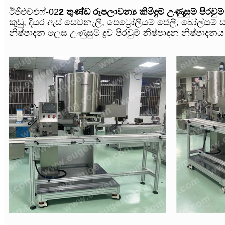
ඊජීඑච්එෆ්-02
2 තුණ්ඩ රූපලාවන්‍ය කිමිදුම් උණුසුම් පිරවුම් 
කුඩු, දියර ඇස් සෙවනැලි, පෙට්‍රෝලියම් ජෙලි, බෝල්සම් සහ
නිෂ්පාදන ලෙස උණුසුම් ද්‍රව පිරවුම් නිෂ්පාදන නිෂ්පා