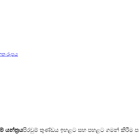
් යන්ත්‍රය
පිරවුම් තුණ්ඩය ඉහළට සහ පහළට ගමන් කිරීම