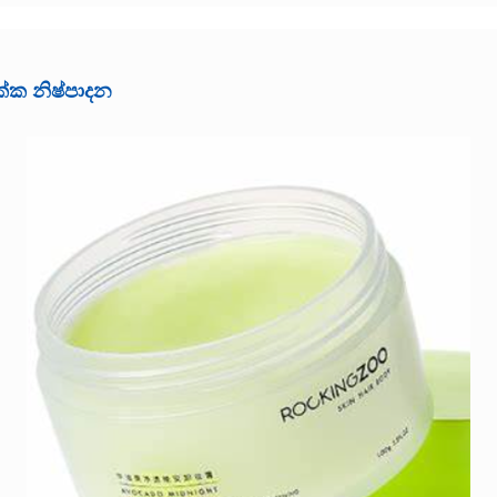
ලක්ක නිෂ්පාදන