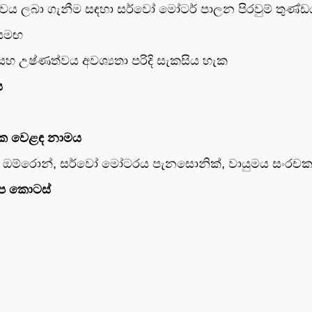
ාකාරිත්වය ලබා ගැනීම සඳහා සර්වෝ මෝටර් පාලන පිරවුම් ත
 සමඟ
ය සහ උෂ්ණත්වය අවශ්‍යතා පරිදි සැකසිය හැක
ය
සංරචක වෙළඳ නාමය
ර්, රිලේ ඔම්රොන්, සර්වෝ මෝටරය පැනසොනික්, වායුමය සංර
කල්ප කොටස්