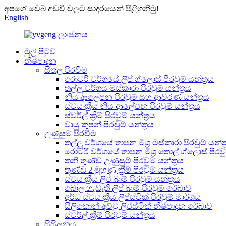
අපගේ වෙබ් අඩවි වලට සාදරයෙන් පිළිගනිමු!
English
මුල් පිටුව
නිෂ්පාදන
සීතල පිරවීම
රොටරි වර්ගයේ ලිප් ග්ලොස් පිරවුම් යන්ත්‍රය
තල්ලු වර්ගය මස්කාරා පිරවුම් යන්ත්‍රය
නිය ආලේපන පිරවුම් සහ ආවරණ යන්ත්‍රය
ස්වයංක්‍රීය නිය ආලේපන පිරවුම් යන්ත්‍රය
ස්වර්ල් ක්‍රීම් පිරවුම් යන්ත්‍රය
වායු කුෂන් පිරවුම් යන්ත්‍රය
උණුසුම් පිරවීම
තල්ලු වර්ගයේ තාපන මිශ්‍ර මස්කාරා පිරවුම් යන්ත්
රොටරි වර්ගයේ තාපන මිශ්‍ර තොල් ග්ලොස් පිරවුම
තනි තුණ්ඩ උණුසුම් පිරවුම් යන්ත්‍රය
තුණ්ඩ 2 මුහුණු ක්‍රීම් පිරවුම් යන්ත්‍රය
ස්වයංක්‍රීය ලිප් බාම් පිරවුම් යන්ත්‍රය
බෝල හැඩැති ලිප් බාම් පිරවුම් රේඛාව
අර්ධ ස්වයංක්‍රීය ලිප්ස්ටික් පිරවුම් මාර්ගය
සිලිකොන් අච්චු ලිප්ස්ටික් නිෂ්පාදන රේඛාව
ස්වර්ල් ක්‍රීම් පිරවුම් යන්ත්‍රය
සිසිලනය