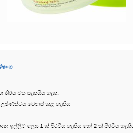
ශේෂාංග
පර්ශ තිරය මත සැකසිය හැක.
පන උෂ්ණත්වය වෙනස් කළ හැකිය
න ඉල්ලීම් ලෙස 1 ක් පිරවිය හැකිය හෝ 2 ක් පිරවිය හැකි