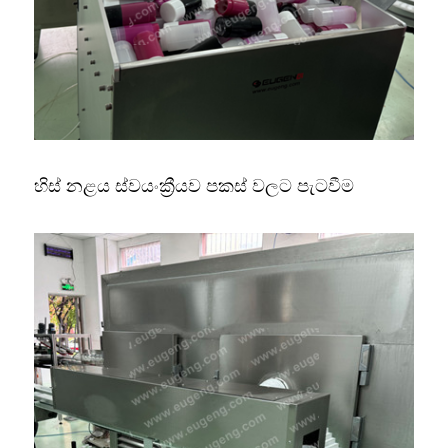
හිස් නළය ස්වයංක්‍රීයව පකස් වලට පැටවීම