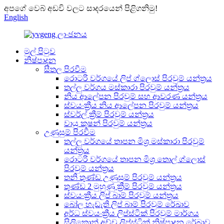
අපගේ වෙබ් අඩවි වලට සාදරයෙන් පිළිගනිමු!
English
මුල් පිටුව
නිෂ්පාදන
සීතල පිරවීම
රොටරි වර්ගයේ ලිප් ග්ලොස් පිරවුම් යන්ත්‍රය
තල්ලු වර්ගය මස්කාරා පිරවුම් යන්ත්‍රය
නිය ආලේපන පිරවුම් සහ ආවරණ යන්ත්‍රය
ස්වයංක්‍රීය නිය ආලේපන පිරවුම් යන්ත්‍රය
ස්වර්ල් ක්‍රීම් පිරවුම් යන්ත්‍රය
වායු කුෂන් පිරවුම් යන්ත්‍රය
උණුසුම් පිරවීම
තල්ලු වර්ගයේ තාපන මිශ්‍ර මස්කාරා පිරවුම්
යන්ත්‍රය
රොටරි වර්ගයේ තාපන මිශ්‍ර තොල් ග්ලොස්
පිරවුම් යන්ත්‍රය
තනි තුණ්ඩ උණුසුම් පිරවුම් යන්ත්‍රය
තුණ්ඩ 2 මුහුණු ක්‍රීම් පිරවුම් යන්ත්‍රය
ස්වයංක්‍රීය ලිප් බාම් පිරවුම් යන්ත්‍රය
බෝල හැඩැති ලිප් බාම් පිරවුම් රේඛාව
අර්ධ ස්වයංක්‍රීය ලිප්ස්ටික් පිරවුම් මාර්ගය
සිලිකොන් අච්චු ලිප්ස්ටික් නිෂ්පාදන රේඛාව