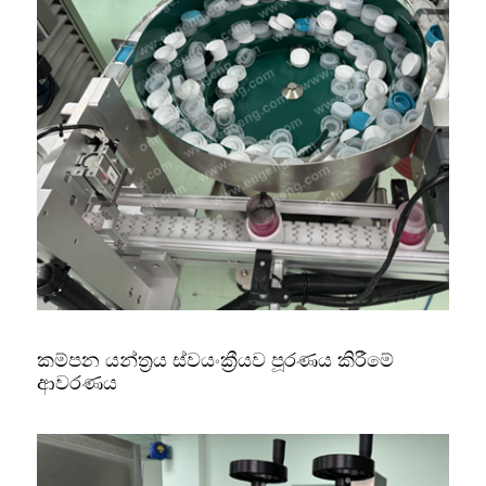
කම්පන යන්ත්‍රය ස්වයංක්‍රීයව පූරණය කිරීමේ
ආවරණය