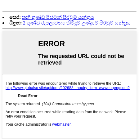
පෙර:
තනි තුණ්ඩ පිස්ටන් පිරවුම් යන්ත්‍රය
ඊළඟ:
2 තුණ්ඩ රූපලාවන්‍ය කිමිදුම් උණුසුම් පිරවුම් යන්ත්‍රය