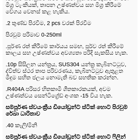
මිශ්‍ර ටැංකියක්, තාපන උෂ්ණත්වය සහ මිශ්‍ර කිරීමේ
වේගය වෙනස් කළ හැකිය.
.2 තුණ්ඩ පිරවීම, 2 pcs වරක් පිරවීම
පිරවුම් පරිමාව 0-250ml
.පූර්ණ රත් කිරීමේ කාර්යය සමඟ, පූර්ව රත් කිරීමේ
කාලය සහ උෂ්ණත්වය අවශ්‍යතා පරිදි සැකසිය හැක.
.10p සිසිලන යන්ත්‍රය, SUS304 යන්ත්‍ර කැබිනට්ටුව,
ද්විත්ව ස්ථර තාප පරිවරණය, කැබිනට්ටුව ඇතුළත
මීදුම සහිත ජලය නොමැති බව සහතික කරන්න.
.R404A පරිසර හිතකාමී ශීතකාරකයක්, අවම
උෂ්ණත්වය සෙන්ටිග්‍රේඩ් අංශක -15 විය හැක.
සම්පූර්ණ ස්වයංක්‍රීය ඩියෝඩ්‍රන්ට් ස්ටික් හොට් පිරවුම්
රේඛා ධාරිතාව
.40 කෑලි/මිනි
සම්පූර්ණ ස්වයංක්‍රීය ඩියෝඩ්‍රන්ට් ස්ටික් හොට් ෆිලින්