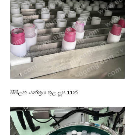
සිසිලන යන්ත්‍රය තුළ ලූප 11ක්