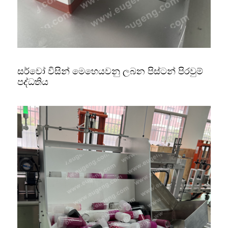
සර්වෝ විසින් මෙහෙයවනු ලබන පිස්ටන් පිරවුම්
පද්ධතිය