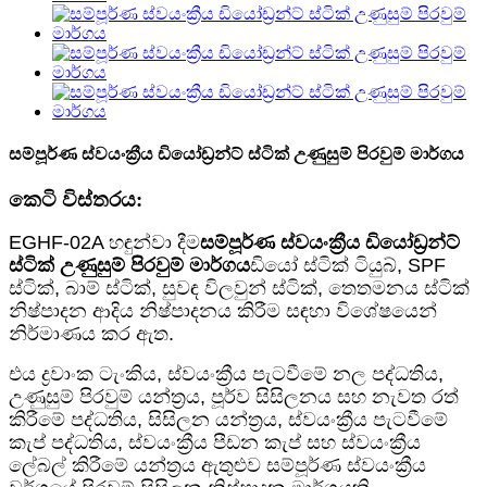
සම්පූර්ණ ස්වයංක්‍රීය ඩියෝඩ්‍රන්ට් ස්ටික් උණුසුම් පිරවුම් මාර්ගය
කෙටි විස්තරය:
EGHF-02A හඳුන්වා දීම
සම්පූර්ණ ස්වයංක්‍රීය ඩියෝඩ්‍රන්ට්
ස්ටික් උණුසුම් පිරවුම් මාර්ගය
ඩියෝ ස්ටික් ටියුබ්, SPF
ස්ටික්, බාම් ස්ටික්, සුවඳ විලවුන් ස්ටික්, තෙතමනය ස්ටික්
නිෂ්පාදන ආදිය නිෂ්පාදනය කිරීම සඳහා විශේෂයෙන්
නිර්මාණය කර ඇත.
එය ද්‍රවාංක ටැංකිය, ස්වයංක්‍රීය පැටවීමේ නල පද්ධතිය,
උණුසුම් පිරවුම් යන්ත්‍රය, පූර්ව සිසිලනය සහ නැවත රත්
කිරීමේ පද්ධතිය, සිසිලන යන්ත්‍රය, ස්වයංක්‍රීය පැටවීමේ
කැප් පද්ධතිය, ස්වයංක්‍රීය පීඩන කැප් සහ ස්වයංක්‍රීය
ලේබල් කිරීමේ යන්ත්‍රය ඇතුළුව සම්පූර්ණ ස්වයංක්‍රීය