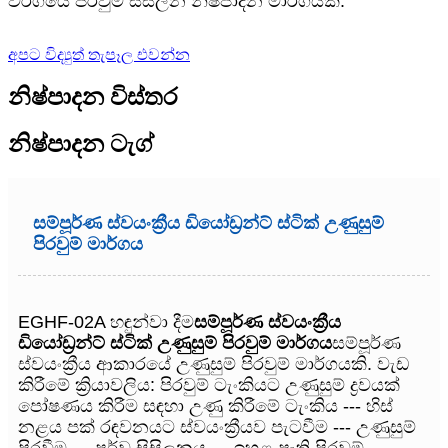
වර්ගයේ පිරවුම් සිසිලන නිෂ්පාදන මාර්ගයකි.
අපට විද්‍යුත් තැපෑල එවන්න
නිෂ්පාදන විස්තර
නිෂ්පාදන ටැග්
සම්පූර්ණ ස්වයංක්‍රීය ඩියෝඩ්‍රන්ට් ස්ටික් උණුසුම්
පිරවුම් මාර්ගය
EGHF-02A හඳුන්වා දීම
සම්පූර්ණ ස්වයංක්‍රීය
ඩියෝඩ්‍රන්ට් ස්ටික් උණුසුම් පිරවුම් මාර්ගය
සම්පූර්ණ
ස්වයංක්‍රීය ආකාරයේ උණුසුම් පිරවුම් මාර්ගයකි. වැඩ
කිරීමේ ක්‍රියාවලිය: පිරවුම් ටැංකියට උණුසුම් ද්‍රවයක්
පෝෂණය කිරීම සඳහා උණු කිරීමේ ටැංකිය --- හිස්
නළය පක් රඳවනයට ස්වයංක්‍රීයව පැටවීම --- උණුසුම්
පිරවීම --- පූර්ව සිසිලනය --- ඉහළ පැති පිරවුම්