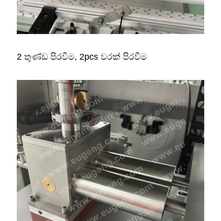
2 තුණ්ඩ පිරවීම, 2pcs වරක් පිරවීම