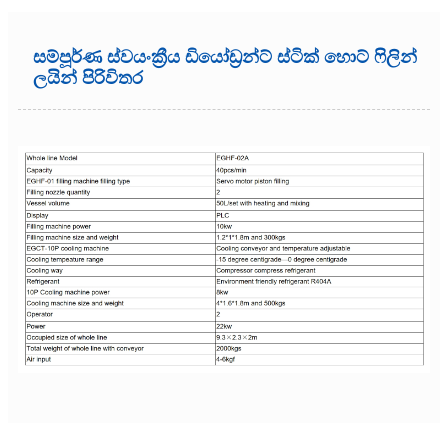
සම්පූර්ණ ස්වයංක්‍රීය ඩියෝඩ්‍රන්ට් ස්ටික් හොට් ෆිලින්
ලයින් පිරිවිතර