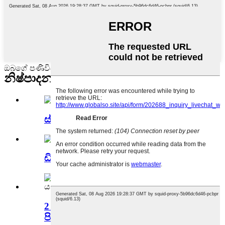
ඔබගේ පණිවිඩය මෙහි ලියා අපට එවන්න.
නිෂ්පාදන කාණ්ඩ
ස්වයංක්‍රීය ලිප් බාම් පිරවුම් යන්ත්‍රය
ඩියෝඩ්‍රන්ට් කූරු පිරවුම් යන්ත්‍රය
2 තුණ්ඩ රූපලාවන්‍ය කිමිදුම් උණුසුම්
පිරවුම් යන්ත්‍රය