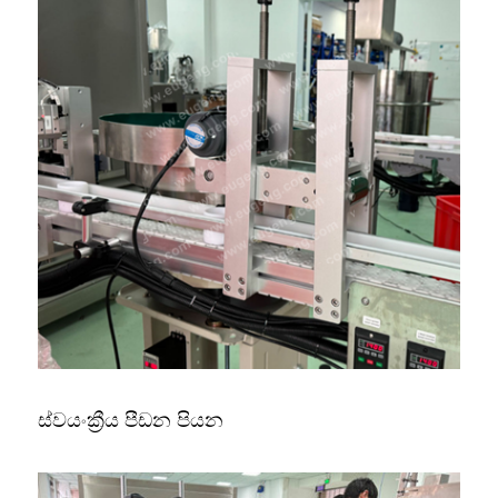
ස්වයංක්‍රීය පීඩන පියන