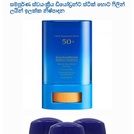
සම්පූර්ණ ස්වයංක්‍රීය ඩියෝඩ්‍රන්ට් ස්ටික් හොට් ෆිලින්
ලයින් ඉලක්ක නිෂ්පාදන