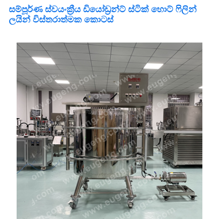
සම්පූර්ණ ස්වයංක්‍රීය ඩියෝඩ්‍රන්ට් ස්ටික් හොට් ෆිලින්
ලයින් විස්තරාත්මක කොටස්