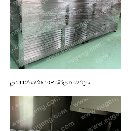
ලූප 11ක් සහිත 10P සිසිලන යන්ත්‍රය