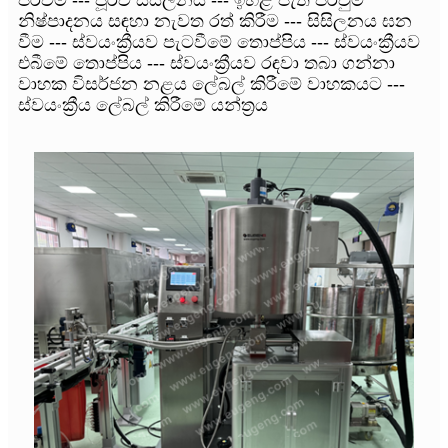
නිෂ්පාදනය සඳහා නැවත රත් කිරීම --- සිසිලනය ඝන
වීම --- ස්වයංක්‍රීයව පැටවීමේ තොප්පිය --- ස්වයංක්‍රීයව
එබීමේ තොප්පිය --- ස්වයංක්‍රීයව රඳවා තබා ගන්නා
වාහක විසර්ජන නළය ලේබල් කිරීමේ වාහකයට ---
ස්වයංක්‍රීය ලේබල් කිරීමේ යන්ත්‍රය