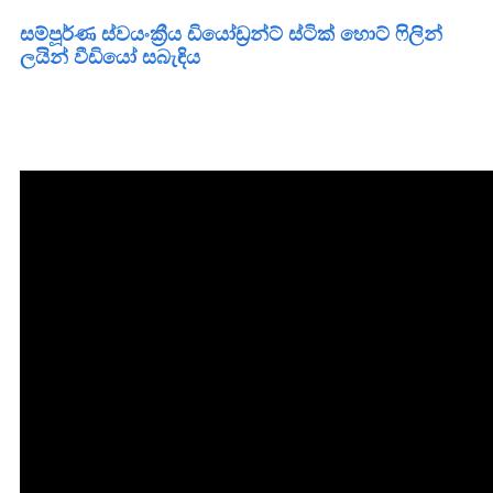
සම්පූර්ණ ස්වයංක්‍රීය ඩියෝඩ්‍රන්ට් ස්ටික් හොට් ෆිලින්
ලයින් වීඩියෝ සබැඳිය