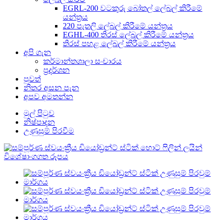
EGRL-200 වටකුරු බෝතල් ලේබල් කිරීමේ
යන්ත්‍රය
220 පැතලි ලේබල් කිරීමේ යන්ත්‍රය
EGHL-400 තිරස් ලේබල් කිරීමේ යන්ත්‍රය
තිරස් පහළ ලේබල් කිරීමේ යන්ත්‍රය
අපි ගැන
කර්මාන්තශාලා සංචාරය
ප්‍රදර්ශන
පුවත්
නිතර අසන පැන
අපව අමතන්න
මුල් පිටුව
නිෂ්පාදන
උණුසුම් පිරවීම