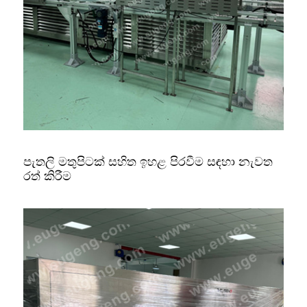
පැතලි මතුපිටක් සහිත ඉහළ පිරවීම සඳහා නැවත
රත් කිරීම