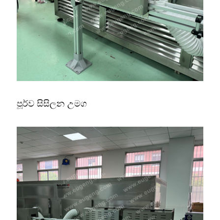
පූර්ව සිසිලන උමග