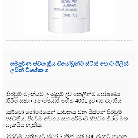
සම්පූර්ණ ස්වයංක්‍රීය ඩියෝඩ්‍රන්ට් ස්ටික් හොට් ෆිලින්
ලයින් විශේෂාංග
පිරවුම් ටැංකියට උණුසුම් ද්‍රව කෙලින්ම පෝෂණය
.
කිරීම සඳහා පොම්පයක් සහිත 400L ද්‍රවාංක ටැංකිය
.සර්වෝ මෝටරයෙන් ධාවනය වන පිස්ටන් පිරවුම්
පද්ධතිය, පිරවුම් වේගය සහ පරිමාව ස්පර්ශ තිරය මත
සැකසිය හැකිය.
.පිරවුම් යන්ත්‍රයට ස්ථර 3 කින් යුත් 50L ජැකට් තාපන