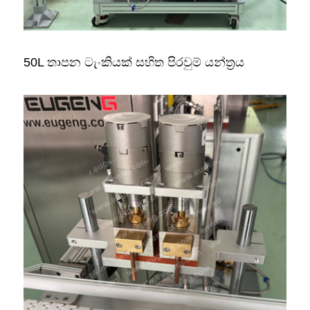
50L තාපන ටැංකියක් සහිත පිරවුම් යන්ත්‍රය