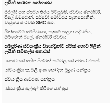
ලයින් සංරචක සන්නාමය
පීඑල්සී සහ ස්පර්ශ තිරය මිට්සුබිෂි, ස්විචය ෂ්නයිඩර්,
රිලේ ඔම්රොන්, සර්වෝ මෝටරය පැනසොනික්,
වායුමය සංරචක SMC වේ.
යින්ගුවේට් සම්පීඩකය, කුබාඕ පාලන පද්ධතිය,
ඔම්රොන් රිලේ, ෂ්නයිඩර් ස්විචය
සම්පූර්ණ ස්වයංක්‍රීය ඩියෝඩ්‍රන්ට් ස්ටික් හොට් ෆිලින්
ලයින් O
විකල්ප කොටස්
.කපාටයක් සහිත පිස්ටන් කට්ටලයක් අමතර එකක්
.
ස්වයංක්‍රීය කැබලි අංක හෝ දින මුද්‍රණ යන්ත්‍රය
ස්වයංක්‍රීය ආවරණ යන්ත්‍රය
.ස්වයංක්‍රීය ලේබල් කිරීමේ යන්ත්‍රය