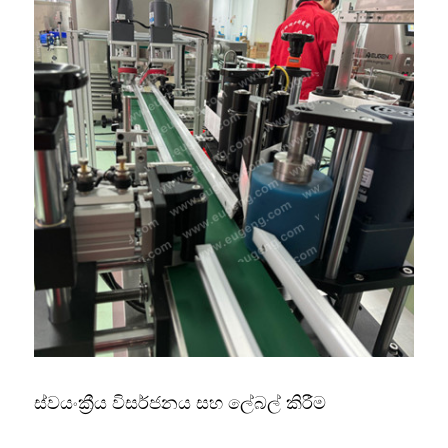
ස්වයංක්‍රීය විසර්ජනය සහ ලේබල් කිරීම