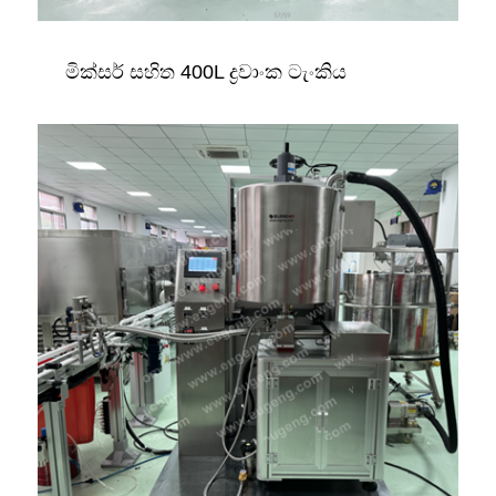
මික්සර් සහිත 400L ද්‍රවාංක ටැංකිය